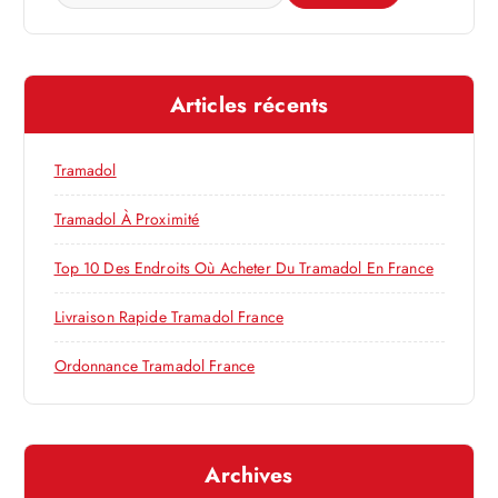
o
e
c
n
h
e
d
Articles récents
r
c
e
h
Tramadol
e
l
r
Tramadol À Proximité
’
:
Top 10 Des Endroits Où Acheter Du Tramadol En France
a
Livraison Rapide Tramadol France
r
Ordonnance Tramadol France
t
Archives
i