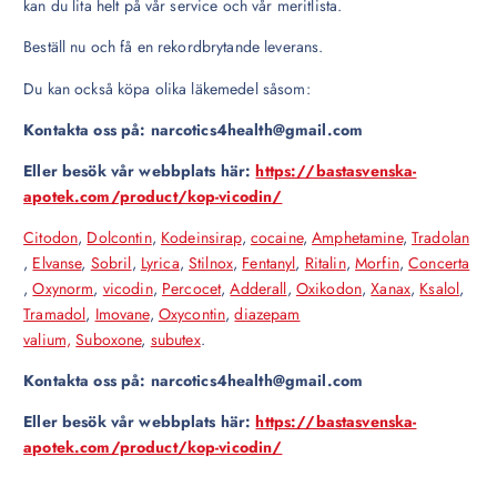
kan du lita helt på vår service och vår meritlista.
Beställ nu och få en rekordbrytande leverans.
Du kan också köpa olika läkemedel såsom:
Kontakta oss på: narcotics4health@gmail.com
Eller besök vår webbplats här:
https://bastasvenska-
apotek.com/product/kop-vicodin/
Citodon
,
Dolcontin
,
Kodeinsirap
,
cocaine
,
Amphetamine
,
Tradolan
,
Elvanse
,
Sobril
,
Lyrica
,
Stilnox
,
Fentanyl
,
Ritalin
,
Morfin
,
Concerta
,
Oxynorm
,
vicodin
,
Percocet
,
Adderall
,
Oxikodon
,
Xanax
,
Ksalol
,
Tramadol
,
Imovane
,
Oxycontin
,
diazepam
valium,
Suboxone
,
subutex
.
Kontakta oss på: narcotics4health@gmail.com
Eller besök vår webbplats här:
https://bastasvenska-
apotek.com/product/kop-vicodin/