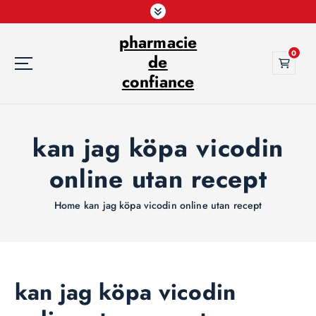
S
k
pharmacie
i
0
p
de
t
confiance
o
c
o
kan jag köpa vicodin
n
t
online utan recept
e
n
t
Home
kan jag köpa vicodin online utan recept
kan jag köpa vicodin