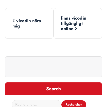
N
finns vicodin
vicodin nära
a
tillgängligt
mig
online
v
i
g
a
t
Search
i
R