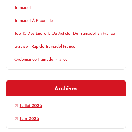
e
h
Tramadol
e
l
r
Tramadol À Proximité
’
:
Top 10 Des Endroits Où Acheter Du Tramadol En France
a
Livraison Rapide Tramadol France
r
Ordonnance Tramadol France
t
Archives
i
c
Juillet 2026
l
Juin 2026