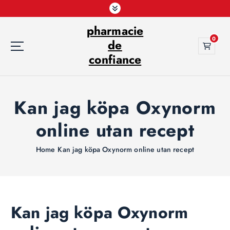
S
k
pharmacie
i
0
p
de
t
confiance
o
c
o
Kan jag köpa Oxynorm
n
t
online utan recept
e
n
t
Home
Kan jag köpa Oxynorm online utan recept
Kan jag köpa Oxynorm