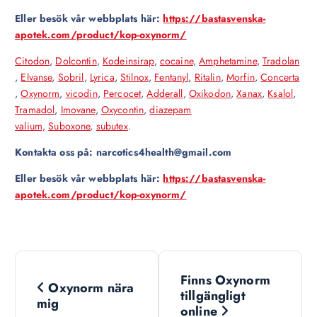
Eller besök vår webbplats här:
https://bastasvenska-
apotek.com/product/kop-oxynorm/
Citodon
,
Dolcontin
,
Kodeinsirap
,
cocaine
,
Amphetamine
,
Tradolan
,
Elvanse
,
Sobril
,
Lyrica
,
Stilnox
,
Fentanyl
,
Ritalin
,
Morfin
,
Concerta
,
Oxynorm
,
vicodin
,
Percocet
,
Adderall
,
Oxikodon
,
Xanax
,
Ksalol
,
Tramadol
,
Imovane
,
Oxycontin
,
diazepam
valium,
Suboxone
,
subutex
.
Kontakta oss på: narcotics4health@gmail.com
Eller besök vår webbplats här:
https://bastasvenska-
apotek.com/product/kop-oxynorm/
N
Finns Oxynorm
Oxynorm nära
a
tillgängligt
mig
online