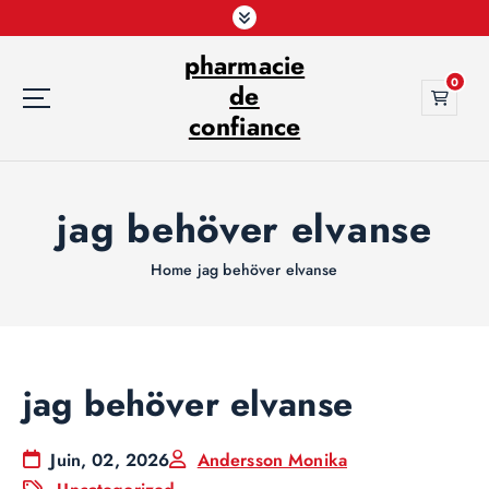
S
k
pharmacie
i
0
p
de
t
confiance
o
c
o
jag behöver elvanse
n
t
e
Home
jag behöver elvanse
n
t
jag behöver elvanse
Juin, 02, 2026
Andersson Monika