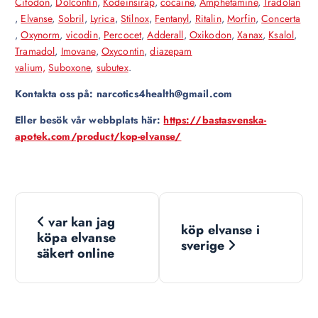
Citodon
,
Dolcontin
,
Kodeinsirap
,
cocaine
,
Amphetamine
,
Tradolan
,
Elvanse
,
Sobril
,
Lyrica
,
Stilnox
,
Fentanyl
,
Ritalin
,
Morfin
,
Concerta
,
Oxynorm
,
vicodin
,
Percocet
,
Adderall
,
Oxikodon
,
Xanax
,
Ksalol
,
Tramadol
,
Imovane
,
Oxycontin
,
diazepam
valium,
Suboxone
,
subutex
.
Kontakta oss på: narcotics4health@gmail.com
Eller besök vår webbplats här:
https://bastasvenska-
apotek.com/product/kop-elvanse/
N
var kan jag
köp elvanse i
a
köpa elvanse
sverige
säkert online
v
i