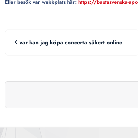
Eller besök vår webbplats här:
https://bastasvenska-ap
N
var kan jag köpa concerta säkert online
a
v
i
g
a