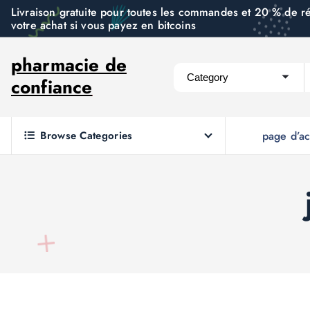
S
Livraison gratuite pour toutes les commandes et 20 % de r
votre achat si vous payez en bitcoins
k
i
pharmacie de
p
confiance
t
o
c
Browse Categories
page d’ac
o
n
t
e
n
t