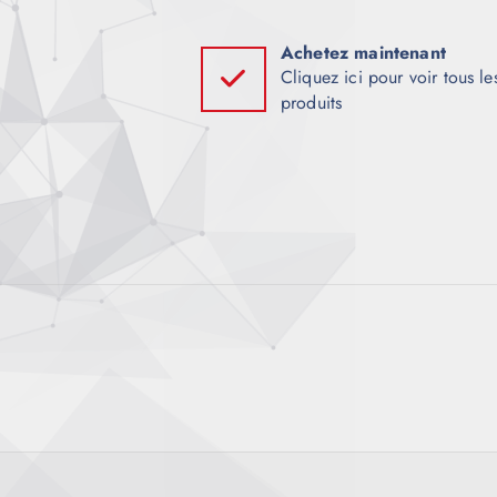
t
i
Achetez maintenant
Cliquez ici pour voir tous le
produits
o
n
d
e
l
’