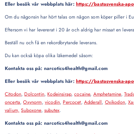
Eller besök vår webbplats här:
https://bastasvenska-ap
Om du någonsin har hört talas om någon som köper piller i Eur
Eftersom vi har levererat i 20 år och aldrig har missat en levera
Beställ nu och få en rekordbrytande leverans.
Du kan också köpa olika läkemedel såsom:
Kontakta oss på: narcotics4health@gmail.com
Eller besök vår webbplats här:
https://bastasvenska-ap
Citodon
,
Dolcontin
,
Kodeinsirap
,
cocaine
,
Amphetamine
,
Trad
oncerta
,
Oxynorm
,
vicodin
,
Percocet
,
Adderall
,
Oxikodon
,
Xa
valium,
Suboxone
,
subutex
.
Kontakta oss på: narcotics4health@gmail.com