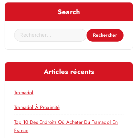
Search
R
e
c
h
e
Articles récents
r
c
h
Tramadol
e
r
Tramadol À Proximité
Top 10 Des Endroits Où Acheter Du Tramadol En
:
France