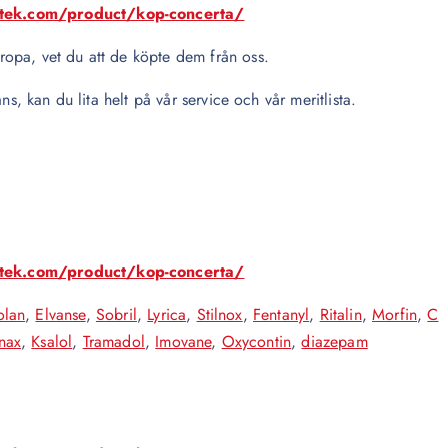
otek.com/product/kop-concerta/
opa, vet du att de köpte dem från oss.
ns, kan du lita helt på vår service och vår meritlista.
otek.com/product/kop-concerta/
olan
,
Elvanse
,
Sobril
,
Lyrica
,
Stilnox
,
Fentanyl
,
Ritalin
,
Morfin
,
C
nax
,
Ksalol
,
Tramadol
,
Imovane
,
Oxycontin
,
diazepam