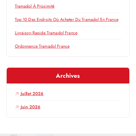
’
r
Tramadol À Proximité
a
:
Top 10 Des Endroits Où Acheter Du Tramadol En France
r
Livraison Rapide Tramadol France
Ordonnance Tramadol France
t
i
Archives
c
l
Juillet 2026
e
Juin 2026