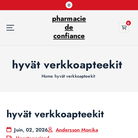
S
k
pharmacie
i
0
p
de
t
confiance
o
c
o
hyvät verkkoapteekit
n
t
e
Home
hyvät verkkoapteekit
n
t
hyvät verkkoapteekit
Juin, 02, 2026
Andersson Monika