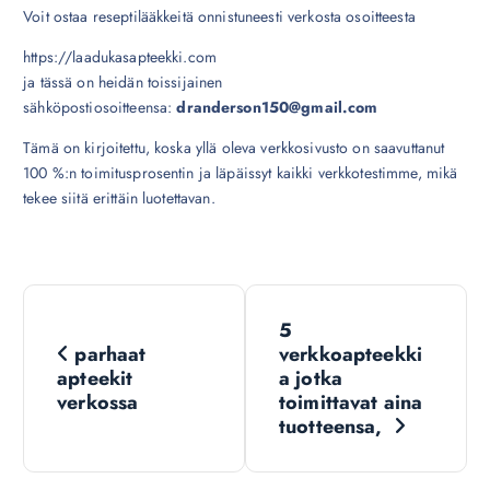
Voit ostaa reseptilääkkeitä onnistuneesti verkosta osoitteesta
https://laadukasapteekki.com
ja tässä on heidän toissijainen
sähköpostiosoitteensa:
dranderson150@gmail.com
Tämä on kirjoitettu, koska yllä oleva verkkosivusto on saavuttanut
100 %:n toimitusprosentin ja läpäissyt kaikki verkkotestimme, mikä
tekee siitä erittäin luotettavan.
N
5
a
parhaat
verkkoapteekki
apteekit
a jotka
v
verkossa
toimittavat aina
tuotteensa,
i