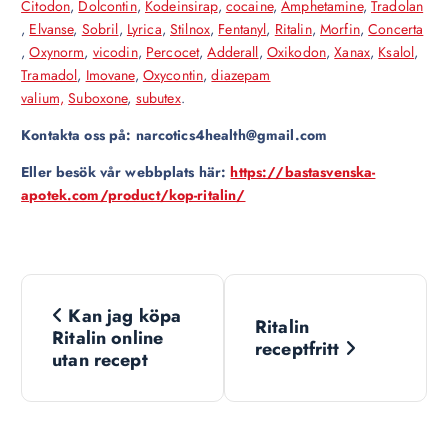
Citodon
,
Dolcontin
,
Kodeinsirap
,
cocaine
,
Amphetamine
,
Tradolan
,
Elvanse
,
Sobril
,
Lyrica
,
Stilnox
,
Fentanyl
,
Ritalin
,
Morfin
,
Concerta
,
Oxynorm
,
vicodin
,
Percocet
,
Adderall
,
Oxikodon
,
Xanax
,
Ksalol
,
Tramadol
,
Imovane
,
Oxycontin
,
diazepam
valium,
Suboxone
,
subutex
.
Kontakta oss på: narcotics4health@gmail.com
Eller besök vår webbplats här:
https://bastasvenska-
apotek.com/product/kop-ritalin/
N
Kan jag köpa
Ritalin
a
Ritalin online
receptfritt
utan recept
v
i