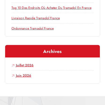
’
:
Top 10 Des Endroits Où Acheter Du Tramadol En France
a
Livraison Rapide Tramadol France
r
Ordonnance Tramadol France
t
Archives
i
c
Juillet 2026
l
Juin 2026
e