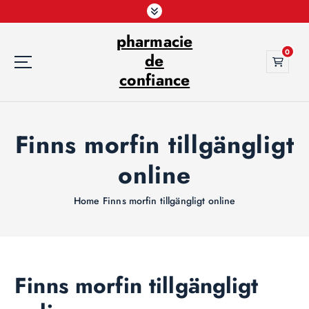
S
k
pharmacie
i
0
p
de
t
confiance
o
c
o
Finns morfin tillgängligt
n
t
online
e
n
t
Home
Finns morfin tillgängligt online
Finns morfin tillgängligt