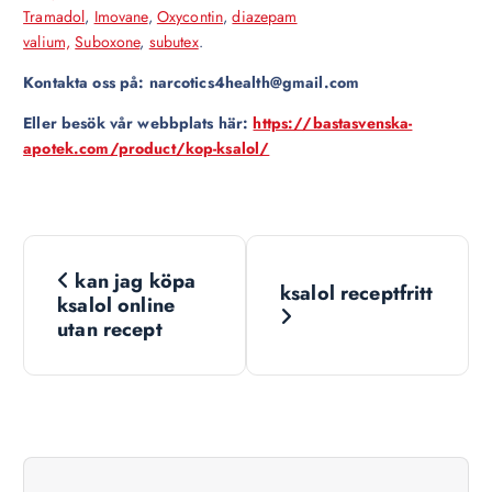
Tramadol
,
Imovane
,
Oxycontin
,
diazepam
valium,
Suboxone
,
subutex
.
Kontakta oss på: narcotics4health@gmail.com
Eller besök vår webbplats här:
https://bastasvenska-
apotek.com/product/kop-ksalol/
N
kan jag köpa
ksalol receptfritt
a
ksalol online
utan recept
v
i
g