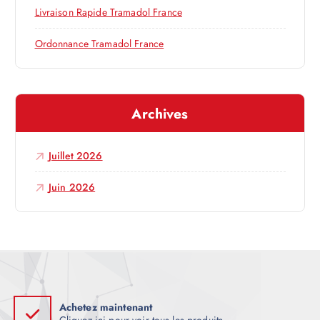
a
Livraison Rapide Tramadol France
r
Ordonnance Tramadol France
t
Archives
i
c
Juillet 2026
l
Juin 2026
e
Achetez maintenant