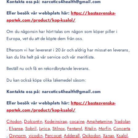
Kontakta oss på: narcotics4health@gmail.com
Eller besök vår webbplats här:
https://bastasvenska-
apotek.com/product/kop-ksalol/
Om du någonsin har hört talas om någon som köper piller i
Europa, vet du att de köpte dem från oss.
Eftersom vi har levererat i 20 år och aldrig har missat en leverans,
kan du lita helt på vår service och vår meritlista.
Beställ nu och få en rekordbrytande leverans.
Du kan också köpa olika läkemedel såsom:
Kontakta oss på: narcotics4health@gmail.com
Eller besök vår webbplats här:
https://bastasvenska-
apotek.com/product/kop-ksalol/
Citodon
,
Dolcontin
,
Kodeinsirap
,
cocaine
,
Amphetamine
,
Tradolan
,
Elvanse
,
Sobril
,
Lyrica
,
Stilnox
,
Fentanyl
,
Ritalin
,
Morfin
,
Concerta
,
Oxynorm
,
vicodin
,
Percocet
,
Adderall
,
Oxikodon
,
Xanax
,
Ksalol
,