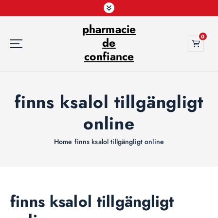
S
k
pharmacie
i
0
p
de
t
confiance
o
c
o
finns ksalol tillgängligt
n
t
online
e
n
t
Home
finns ksalol tillgängligt online
finns ksalol tillgängligt