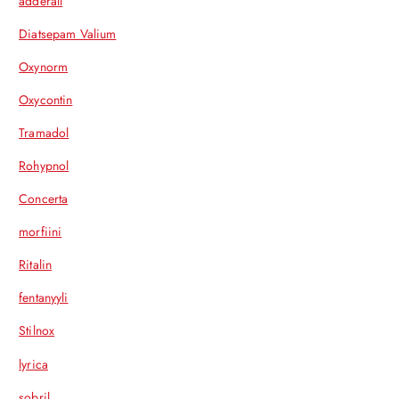
adderall
Diatsepam Valium
Oxynorm
Oxycontin
Tramadol
Rohypnol
Concerta
morfiini
Ritalin
fentanyyli
Stilnox
lyrica
sobril