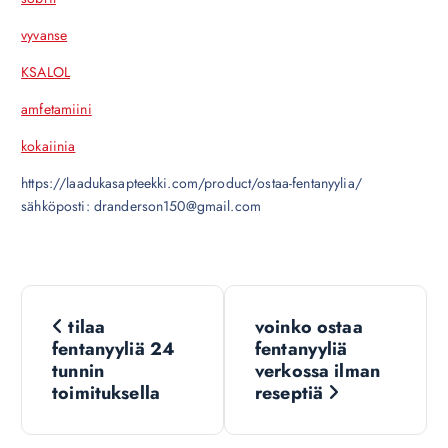
vyvanse
KSALOL
amfetamiini
kokaiinia
https://laadukasapteekki.com/product/ostaa-fentanyylia/
sähköposti: dranderson150@gmail.com
N
tilaa
voinko ostaa
a
fentanyyliä 24
fentanyyliä
tunnin
verkossa ilman
v
toimituksella
reseptiä