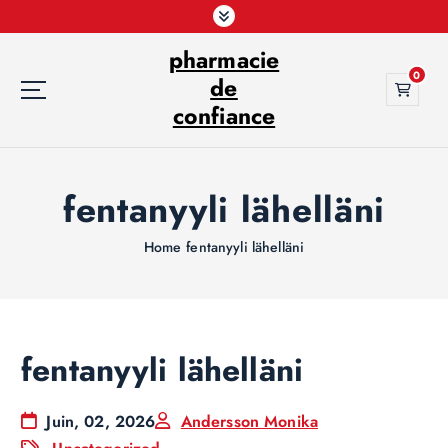
S
k
pharmacie
i
0
p
de
t
confiance
o
c
o
fentanyyli lähelläni
n
t
e
Home
fentanyyli lähelläni
n
t
fentanyyli lähelläni
Juin, 02, 2026
Andersson Monika