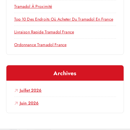
l
r
Tramadol À Proximité
’
:
Top 10 Des Endroits Où Acheter Du Tramadol En France
a
Livraison Rapide Tramadol France
r
Ordonnance Tramadol France
t
i
Archives
c
Juillet 2026
l
Juin 2026
e