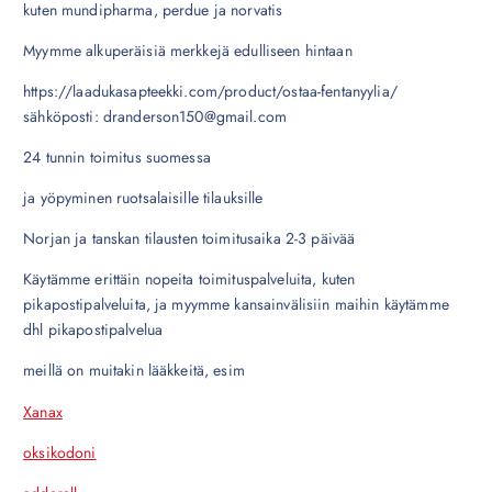
kuten mundipharma, perdue ja norvatis
Myymme alkuperäisiä merkkejä edulliseen hintaan
https://laadukasapteekki.com/product/ostaa-fentanyylia/
sähköposti: dranderson150@gmail.com
24 tunnin toimitus suomessa
ja yöpyminen ruotsalaisille tilauksille
Norjan ja tanskan tilausten toimitusaika 2-3 päivää
Käytämme erittäin nopeita toimituspalveluita, kuten
pikapostipalveluita, ja myymme kansainvälisiin maihin käytämme
dhl pikapostipalvelua
meillä on muitakin lääkkeitä, esim
Xanax
oksikodoni