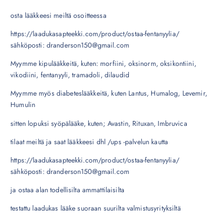
osta lääkkeesi meiltä osoitteessa
https://laadukasapteekki.com/product/ostaa-fentanyylia/
sähköposti: dranderson150@gmail.com
Myymme kipulääkkeitä, kuten: morfiini, oksinorm, oksikontiini,
vikodiini, fentanyyli, tramadoli, dilaudid
Myymme myös diabeteslääkkeitä, kuten Lantus, Humalog, Levemir,
Humulin
sitten lopuksi syöpälääke, kuten; Avastin, Rituxan, Imbruvica
tilaat meiltä ja saat lääkkeesi dhl /ups -palvelun kautta
https://laadukasapteekki.com/product/ostaa-fentanyylia/
sähköposti: dranderson150@gmail.com
ja ostaa alan todellisilta ammattilaisilta
testattu laadukas lääke suoraan suurilta valmistusyrityksiltä