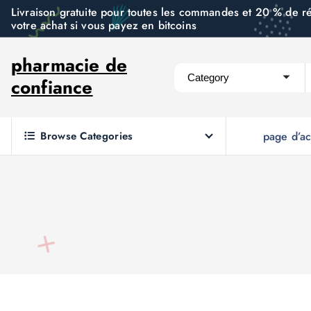
S
Livraison gratuite pour toutes les commandes et 20 % de r
votre achat si vous payez en bitcoins
k
i
pharmacie de
p
confiance
t
o
c
Browse Categories
page d’ac
o
n
t
e
n
t