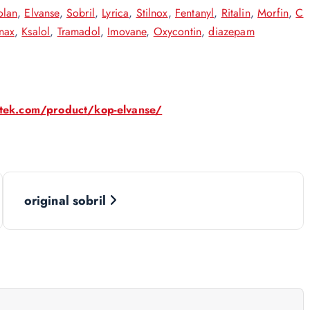
olan
,
Elvanse
,
Sobril
,
Lyrica
,
Stilnox
,
Fentanyl
,
Ritalin
,
Morfin
,
C
nax
,
Ksalol
,
Tramadol
,
Imovane
,
Oxycontin
,
diazepam
otek.com/product/kop-elvanse/
original sobril