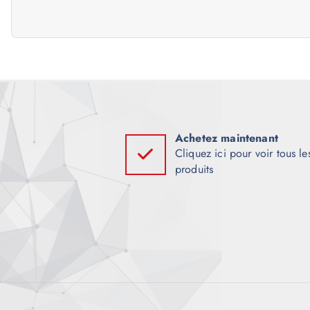
g
a
t
i
Achetez maintenant
Cliquez ici pour voir tous le
produits
o
n
d
e