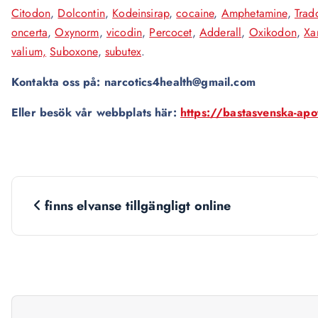
Citodon
,
Dolcontin
,
Kodeinsirap
,
cocaine
,
Amphetamine
,
Trad
oncerta
,
Oxynorm
,
vicodin
,
Percocet
,
Adderall
,
Oxikodon
,
Xa
valium,
Suboxone
,
subutex
.
Kontakta oss på: narcotics4health@gmail.com
Eller besök vår webbplats här:
https://bastasvenska-ap
N
finns elvanse tillgängligt online
a
v
i