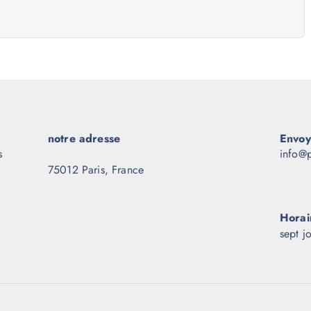
notre adresse
Envoy
s
info@p
75012 Paris, France
Horai
sept j