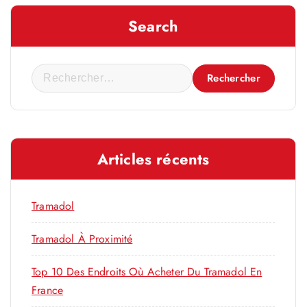
Search
R
e
c
h
e
Articles récents
r
c
h
Tramadol
e
r
Tramadol À Proximité
Top 10 Des Endroits Où Acheter Du Tramadol En
:
France