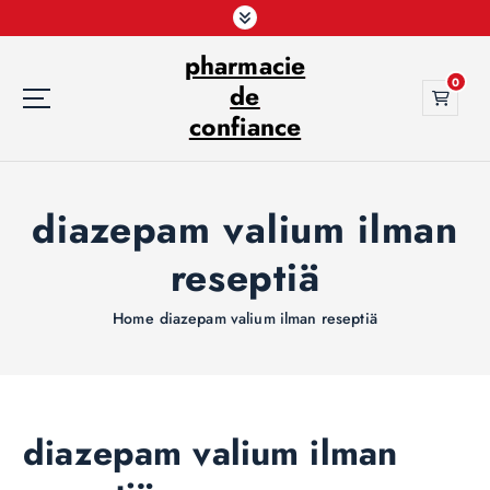
S
k
pharmacie
i
0
p
de
t
confiance
o
c
o
diazepam valium ilman
n
t
reseptiä
e
n
t
Home
diazepam valium ilman reseptiä
diazepam valium ilman