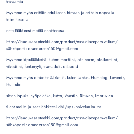
testaamia
Myymme myös erittäin edulliseen hintaan ja erittäin nopealla
toimituksella.
osta lääkkeesi meiltä osoitteessa
https://laadukasapteekki.com/product/osta-diazepam-valium/
sähköposti: dranderson150@gmail.com
Myymme kipulääkkeitä, kuten: morfiini, oksinorm, oksikontiini,
vikodiini, fentanyyli, tramadoli, dilaudid
Myymme myös diabeteslääkkeitä, kuten Lantus, Humalog, Levemir,
Humulin
sitten lopuksi syöpälääke, kuten; Avastin, Rituxan, Imbruvica
tilaat meiltä ja saat lääkkeesi dhl /ups -palvelun kautta
https://laadukasapteekki.com/product/osta-diazepam-valium/
sähköposti: dranderson150@gmail.com