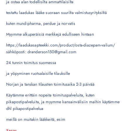
ja ostaa alan todellisilta ammattilaisilta
testattu laadukas lääke suoraan suurilta valmistusyrityksiltä
kuten mundipharma, perdue ja norvatis
Myymme alkuperäisiä merkkejä edulliseen hintaan
https://laadukasapteekki.com/product/osta-diazepam-valium/
sähköposti: dranderson150@gmail.com
24 tunnin toimitus suomessa
ja yöpyminen ruotsalaisille tilauksille
Norjan ja tanskan tilausten toimitusaika 2-3 päivää
Käytämme erittäin nopeita toimituspalveluita, kuten
pikapostipalveluita, ja myymme kansainvälisiin maihin käytämme
dhl pikapostipalvelua
meillä on muitakin lääkkeitä, esim
Xanax