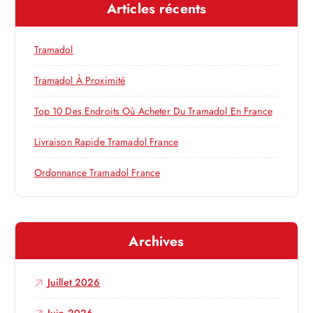
e
Articles récents
r
c
l
h
Tramadol
e
’
r
Tramadol À Proximité
a
:
Top 10 Des Endroits Où Acheter Du Tramadol En France
r
Livraison Rapide Tramadol France
Ordonnance Tramadol France
t
i
Archives
c
l
Juillet 2026