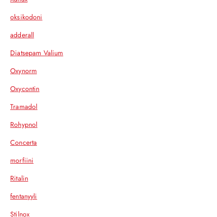
oksikodoni
adderall
Diatsepam Valium
Oxynorm
Oxycontin
Tramadol
Rohypnol
Concerta
morfiini
Ritalin
fentanyyli
Stilnox