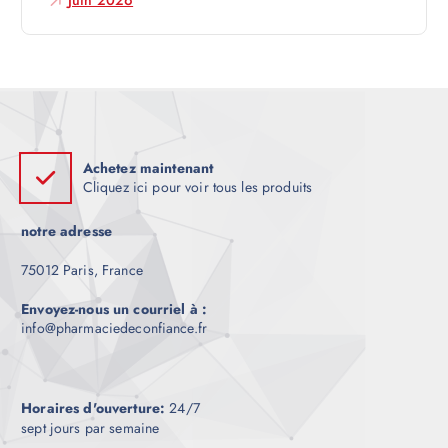
e
Juin 2026
Achetez maintenant
Cliquez ici pour voir tous les produits
notre adresse
75012 Paris, France
Envoyez-nous un courriel à :
info@pharmaciedeconfiance.fr
Horaires d'ouverture:
24/7
sept jours par semaine