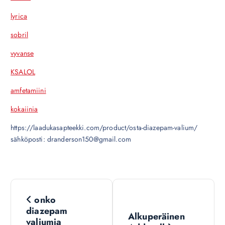
lyrica
sobril
vyvanse
KSALOL
amfetamiini
kokaiinia
https://laadukasapteekki.com/product/osta-diazepam-valium/
sähköposti: dranderson150@gmail.com
N
onko
a
diazepam
Alkuperäinen
valiumia