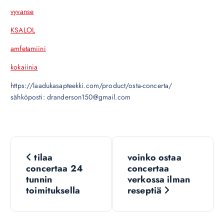
vyvanse
KSALOL
amfetamiini
kokaiinia
https://laadukasapteekki.com/product/osta-concerta/
sähköposti: dranderson150@gmail.com
N
tilaa
voinko ostaa
a
concertaa 24
concertaa
tunnin
verkossa ilman
v
toimituksella
reseptiä
i