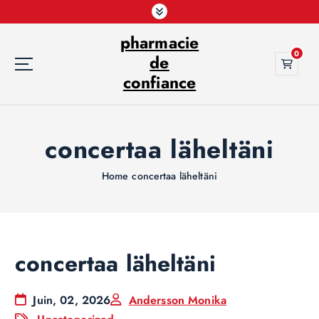
S
k
pharmacie
i
0
p
de
t
confiance
o
c
o
concertaa läheltäni
n
t
e
Home
concertaa läheltäni
n
t
concertaa läheltäni
Juin, 02, 2026
Andersson Monika