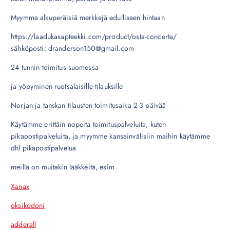
Myymme alkuperäisiä merkkejä edulliseen hintaan
https://laadukasapteekki.com/product/osta-concerta/
sähköposti: dranderson150@gmail.com
24 tunnin toimitus suomessa
ja yöpyminen ruotsalaisille tilauksille
Norjan ja tanskan tilausten toimitusaika 2-3 päivää
Käytämme erittäin nopeita toimituspalveluita, kuten
pikapostipalveluita, ja myymme kansainvälisiin maihin käytämme
dhl pikapostipalvelua
meillä on muitakin lääkkeitä, esim
Xanax
oksikodoni
adderall