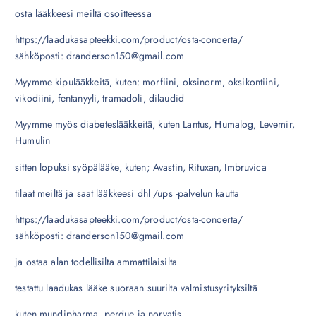
osta lääkkeesi meiltä osoitteessa
https://laadukasapteekki.com/product/osta-concerta/
sähköposti: dranderson150@gmail.com
Myymme kipulääkkeitä, kuten: morfiini, oksinorm, oksikontiini,
vikodiini, fentanyyli, tramadoli, dilaudid
Myymme myös diabeteslääkkeitä, kuten Lantus, Humalog, Levemir,
Humulin
sitten lopuksi syöpälääke, kuten; Avastin, Rituxan, Imbruvica
tilaat meiltä ja saat lääkkeesi dhl /ups -palvelun kautta
https://laadukasapteekki.com/product/osta-concerta/
sähköposti: dranderson150@gmail.com
ja ostaa alan todellisilta ammattilaisilta
testattu laadukas lääke suoraan suurilta valmistusyrityksiltä
kuten mundipharma, perdue ja norvatis