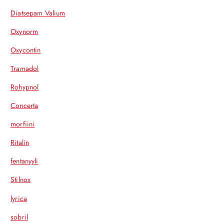
Diatsepam Valium
Oxynorm
Oxycontin
Tramadol
Rohypnol
Concerta
morfiini
Ritalin
fentanyyli
Stilnox
lyrica
sobril