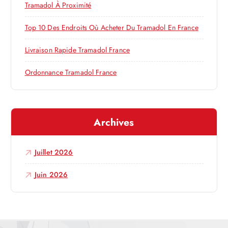
r
Tramadol À Proximité
’
:
Top 10 Des Endroits Où Acheter Du Tramadol En France
a
Livraison Rapide Tramadol France
r
Ordonnance Tramadol France
t
i
Archives
c
Juillet 2026
l
Juin 2026
e