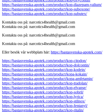
https://bastasvenska-apotek.com/product/kop-oxycontin/
https://bastasvenska-apotek.com/product/kop-diazepam-valium/
https://bastasvenska-apotek.com/product/kop-suboxone/
https://bastasvenska-apotek.com/product/kop-subutex/
Kontakta oss på: narcotics4health@gmail.com
Kontakta oss på: narcotics4health@gmail.com
Kontakta oss på: narcotics4health@gmail.com
Kontakta oss på: narcotics4health@gmail.com
Eller besök vår webbplats här:
https://bastasvenska-apotek.com/
https://bastasvenska-apotek.com/product/kop-citodon/
https://bastasvenska-apotek.com/product/kop-dolcontin/
https://bastasvenska-apotek.com/product/kop-kodein/
https://bastasvenska-apotek.com/product/kopa-kokain/
https://bastasvenska-apotek.com/product/kopa-amfetamin/
https://bastasvenska-apotek.com/product/kop-tradolan/
https://bastasvenska-apotek.com/product/kop-elvanse/
https://bastasvenska-apotek.com/product/kop-sobril/
https://bastasvenska-apotek.com/product/kop-lyrica/
https://bastasvenska-apotek.com/product/kop-stilnox/
https://bastasvenska-apotek.com/product/kop-fentanyl/
https://bastasvenska-apotek.com/product/kop-ritalin/