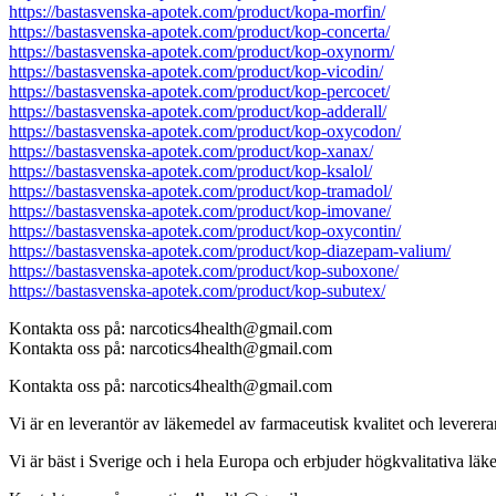
https://bastasvenska-apotek.com/product/kopa-morfin/
https://bastasvenska-apotek.com/product/kop-concerta/
https://bastasvenska-apotek.com/product/kop-oxynorm/
https://bastasvenska-apotek.com/product/kop-vicodin/
https://bastasvenska-apotek.com/product/kop-percocet/
https://bastasvenska-apotek.com/product/kop-adderall/
https://bastasvenska-apotek.com/product/kop-oxycodon/
https://bastasvenska-apotek.com/product/kop-xanax/
https://bastasvenska-apotek.com/product/kop-ksalol/
https://bastasvenska-apotek.com/product/kop-tramadol/
https://bastasvenska-apotek.com/product/kop-imovane/
https://bastasvenska-apotek.com/product/kop-oxycontin/
https://bastasvenska-apotek.com/product/kop-diazepam-valium/
https://bastasvenska-apotek.com/product/kop-suboxone/
https://bastasvenska-apotek.com/product/kop-subutex/
Kontakta oss på: narcotics4health@gmail.com
Kontakta oss på: narcotics4health@gmail.com
Kontakta oss på: narcotics4health@gmail.com
Vi är en leverantör av läkemedel av farmaceutisk kvalitet och levererar 
Vi är bäst i Sverige och i hela Europa och erbjuder högkvalitativa läk