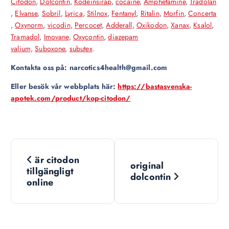
Citodon
,
Dolcontin
,
Kodeinsirap
,
cocaine
,
Amphetamine
,
Tradolan
,
Elvanse
,
Sobril
,
Lyrica
,
Stilnox
,
Fentanyl
,
Ritalin
,
Morfin
,
Concerta
,
Oxynorm
,
vicodin
,
Percocet
,
Adderall
,
Oxikodon
,
Xanax
,
Ksalol
,
Tramadol
,
Imovane
,
Oxycontin
,
diazepam
valium,
Suboxone
,
subutex
.
Kontakta oss på: narcotics4health@gmail.com
Eller besök vår webbplats här:
https://bastasvenska-
apotek.com/product/kop-citodon/
N
är citodon
original
a
tillgängligt
dolcontin
online
v
i