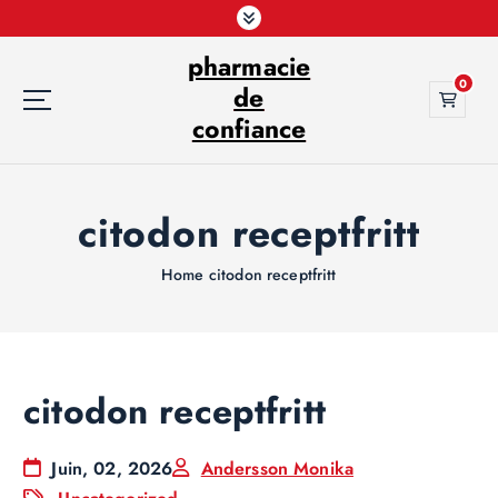
S
k
pharmacie
i
0
p
de
t
confiance
o
c
o
citodon receptfritt
n
t
e
Home
citodon receptfritt
n
t
citodon receptfritt
Juin, 02, 2026
Andersson Monika