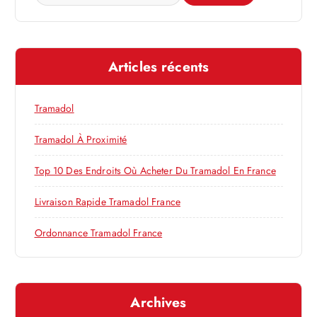
o
e
c
n
h
e
d
Articles récents
r
c
e
h
Tramadol
e
l
r
Tramadol À Proximité
’
:
Top 10 Des Endroits Où Acheter Du Tramadol En France
a
Livraison Rapide Tramadol France
r
Ordonnance Tramadol France
t
Archives
i