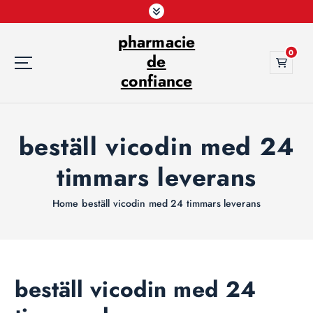
S
k
pharmacie
i
0
p
de
t
confiance
o
c
o
beställ vicodin med 24
n
t
timmars leverans
e
n
t
Home
beställ vicodin med 24 timmars leverans
beställ vicodin med 24