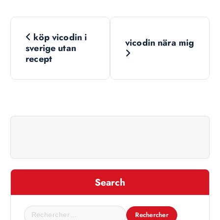
N
köp vicodin i
vicodin nära mig
a
sverige utan
recept
v
i
g
a
t
Search
i
R