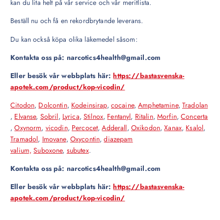
kan du lita helt på vår service och vår meritlista.
Beställ nu och få en rekordbrytande leverans.
Du kan också köpa olika läkemedel såsom:
Kontakta oss på: narcotics4health@gmail.com
Eller besök vår webbplats här:
https://bastasvenska-
apotek.com/product/kop-vicodin/
Citodon
,
Dolcontin
,
Kodeinsirap
,
cocaine
,
Amphetamine
,
Tradolan
,
Elvanse
,
Sobril
,
Lyrica
,
Stilnox
,
Fentanyl
,
Ritalin
,
Morfin
,
Concerta
,
Oxynorm
,
vicodin
,
Percocet
,
Adderall
,
Oxikodon
,
Xanax
,
Ksalol
,
Tramadol
,
Imovane
,
Oxycontin
,
diazepam
valium,
Suboxone
,
subutex
.
Kontakta oss på: narcotics4health@gmail.com
Eller besök vår webbplats här:
https://bastasvenska-
apotek.com/product/kop-vicodin/