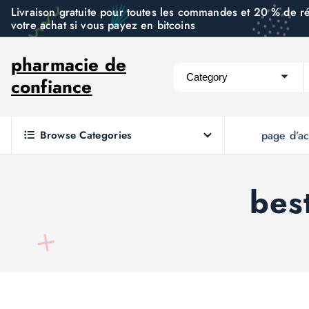
S
Livraison gratuite pour toutes les commandes et 20 % de r
votre achat si vous payez en bitcoins
k
i
pharmacie de
p
confiance
t
o
c
Browse Categories
page d’ac
o
n
t
best
e
n
t