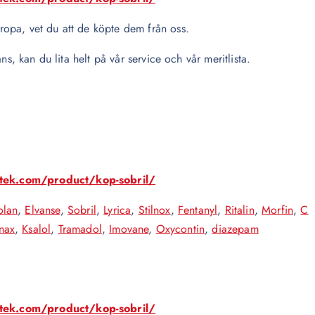
opa, vet du att de köpte dem från oss.
ns, kan du lita helt på vår service och vår meritlista.
otek.com/product/kop-sobril/
olan
,
Elvanse
,
Sobril
,
Lyrica
,
Stilnox
,
Fentanyl
,
Ritalin
,
Morfin
,
C
nax
,
Ksalol
,
Tramadol
,
Imovane
,
Oxycontin
,
diazepam
otek.com/product/kop-sobril/