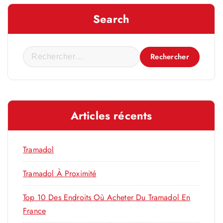
Search
R
e
c
h
e
Articles récents
r
c
h
Tramadol
e
r
Tramadol À Proximité
Top 10 Des Endroits Où Acheter Du Tramadol En
:
France