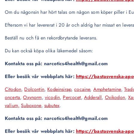
Om du någonsin har hört talas om någon som köper piller i Eur
Eftersom vi har levererat i 20 år och aldrig har missat en levera
Beställ nu och få en rekordbrytande leverans.
Du kan också köpa olika läkemedel såsom:
Kontakta oss på: narcotics4health@gmail.com
Eller besök vår webbplats här:
https://bastasvenska-ap
Citodon
,
Dolcontin
,
Kodeinsirap
,
cocaine
,
Amphetamine
,
Trad
oncerta
,
Oxynorm
,
vicodin
,
Percocet
,
Adderall
,
Oxikodon
,
Xa
valium,
Suboxone
,
subutex
.
Kontakta oss på: narcotics4health@gmail.com
Eller besök vår webbplats här:
https://bastasvenska-ap