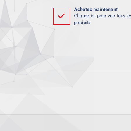
i
Achetez maintenant
Cliquez ici pour voir tous le
produits
o
n
d
e
l
’
a