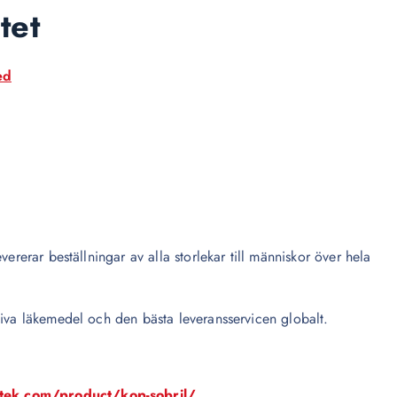
tet
ed
ererar beställningar av alla storlekar till människor över hela
tiva läkemedel och den bästa leveransservicen globalt.
otek.com/product/kop-sobril/