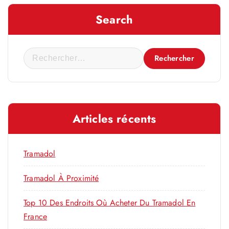
Search
R
e
c
h
e
Articles récents
r
c
h
Tramadol
e
r
Tramadol À Proximité
Top 10 Des Endroits Où Acheter Du Tramadol En
:
France