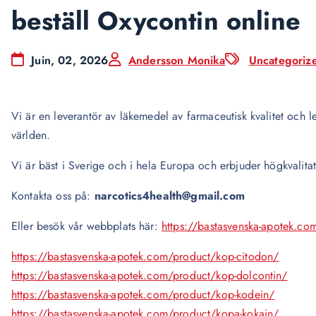
beställ Oxycontin online
Juin, 02, 2026
Andersson Monika
Uncategoriz
Vi är en leverantör av läkemedel av farmaceutisk kvalitet och lev
världen.
Vi är bäst i Sverige och i hela Europa och erbjuder högkvalita
Kontakta oss på:
narcotics4health@gmail.com
Eller besök vår webbplats här:
https://bastasvenska-apotek.co
https://bastasvenska-apotek.com/product/kop-citodon/
https://bastasvenska-apotek.com/product/kop-dolcontin/
https://bastasvenska-apotek.com/product/kop-kodein/
https://bastasvenska-apotek.com/product/kopa-kokain/