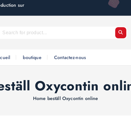
éduction sur
cueil
boutique
Contactez-nous
eställ Oxycontin onli
Home
beställ Oxycontin online