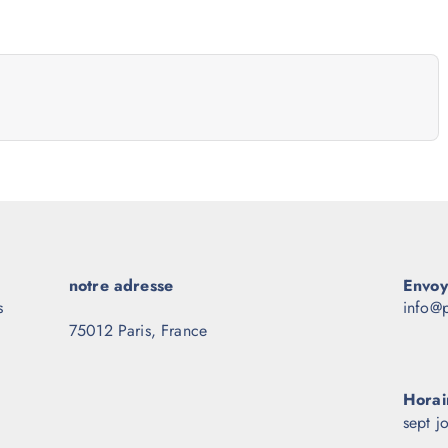
notre adresse
Envoy
s
info@p
75012 Paris, France
Horai
sept j