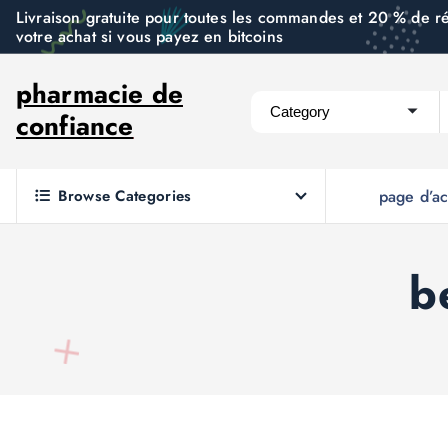
S
Livraison gratuite pour toutes les commandes et 20 % de r
votre achat si vous payez en bitcoins
k
i
pharmacie de
p
confiance
t
o
c
Browse Categories
page d’ac
o
n
t
b
e
n
t