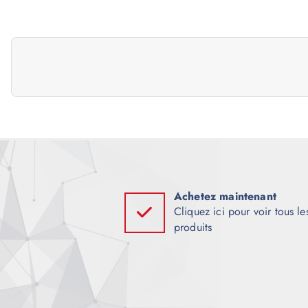
v
i
g
a
t
i
Achetez maintenant
Cliquez ici pour voir tous le
produits
o
n