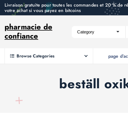
S
Livraison gratuite pour toutes les commandes et 20 % de r
votre achat si vous payez en bitcoins
k
i
pharmacie de
p
confiance
t
o
c
Browse Categories
page d’ac
o
n
t
beställ ox
e
n
t