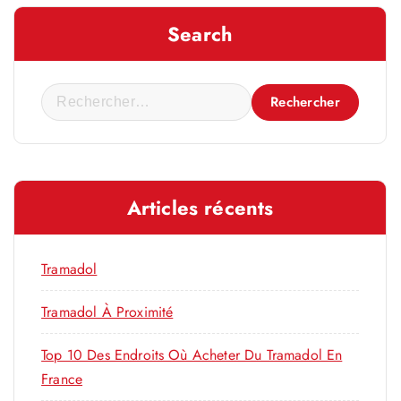
Search
R
e
c
h
e
Articles récents
r
c
h
Tramadol
e
r
Tramadol À Proximité
Top 10 Des Endroits Où Acheter Du Tramadol En
:
France