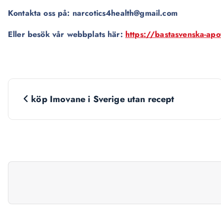
Kontakta oss på: narcotics4health@gmail.com
Eller besök vår webbplats här:
https://bastasvenska-ap
N
köp Imovane i Sverige utan recept
a
v
i
g