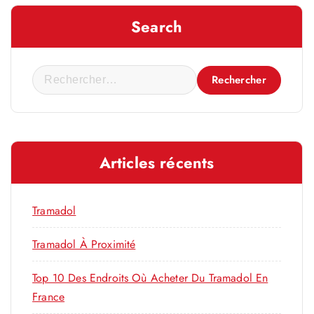
Search
R
e
c
h
e
Articles récents
r
c
h
Tramadol
e
r
Tramadol À Proximité
Top 10 Des Endroits Où Acheter Du Tramadol En
:
France