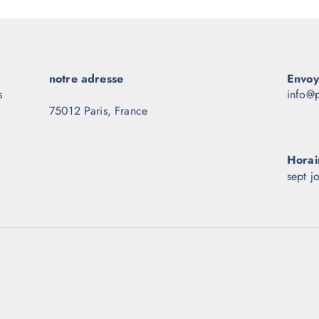
notre adresse
Envoy
s
info@p
75012 Paris, France
Horai
sept j