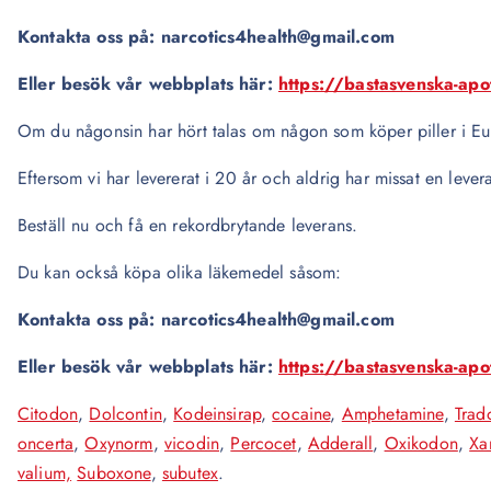
Kontakta oss på: narcotics4health@gmail.com
Eller besök vår webbplats här:
https://bastasvenska-ap
Om du någonsin har hört talas om någon som köper piller i Eur
Eftersom vi har levererat i 20 år och aldrig har missat en levera
Beställ nu och få en rekordbrytande leverans.
Du kan också köpa olika läkemedel såsom:
Kontakta oss på: narcotics4health@gmail.com
Eller besök vår webbplats här:
https://bastasvenska-ap
Citodon
,
Dolcontin
,
Kodeinsirap
,
cocaine
,
Amphetamine
,
Trad
oncerta
,
Oxynorm
,
vicodin
,
Percocet
,
Adderall
,
Oxikodon
,
Xa
valium,
Suboxone
,
subutex
.