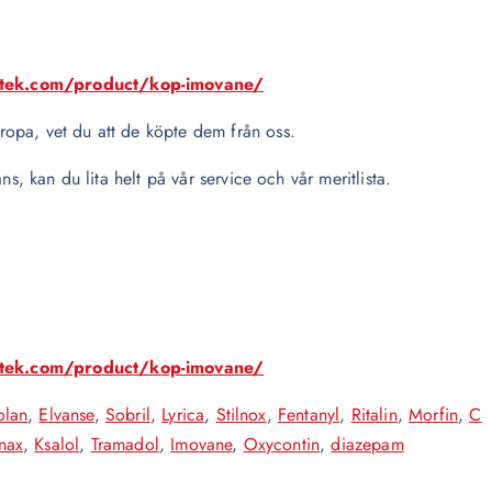
otek.com/product/kop-imovane/
opa, vet du att de köpte dem från oss.
ns, kan du lita helt på vår service och vår meritlista.
otek.com/product/kop-imovane/
olan
,
Elvanse
,
Sobril
,
Lyrica
,
Stilnox
,
Fentanyl
,
Ritalin
,
Morfin
,
C
nax
,
Ksalol
,
Tramadol
,
Imovane
,
Oxycontin
,
diazepam