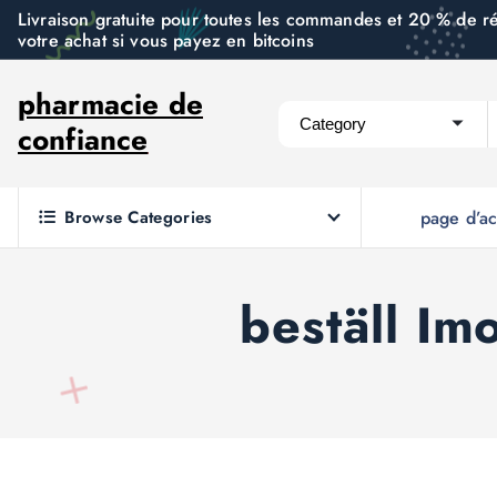
S
Livraison gratuite pour toutes les commandes et 20 % de r
votre achat si vous payez en bitcoins
k
i
pharmacie de
p
confiance
t
o
c
Browse Categories
page d’ac
o
n
t
beställ I
e
n
t