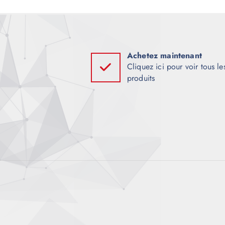
a
t
i
Achetez maintenant
Cliquez ici pour voir tous le
produits
o
n
d
e
l