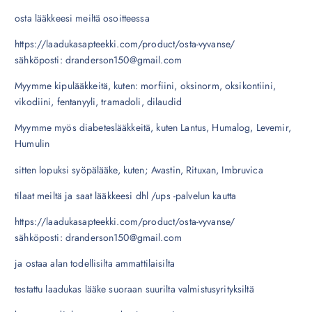
osta lääkkeesi meiltä osoitteessa
https://laadukasapteekki.com/product/osta-vyvanse/
sähköposti: dranderson150@gmail.com
Myymme kipulääkkeitä, kuten: morfiini, oksinorm, oksikontiini,
vikodiini, fentanyyli, tramadoli, dilaudid
Myymme myös diabeteslääkkeitä, kuten Lantus, Humalog, Levemir,
Humulin
sitten lopuksi syöpälääke, kuten; Avastin, Rituxan, Imbruvica
tilaat meiltä ja saat lääkkeesi dhl /ups -palvelun kautta
https://laadukasapteekki.com/product/osta-vyvanse/
sähköposti: dranderson150@gmail.com
ja ostaa alan todellisilta ammattilaisilta
testattu laadukas lääke suoraan suurilta valmistusyrityksiltä