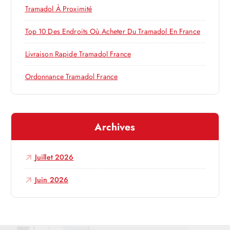
r
Tramadol À Proximité
’
:
Top 10 Des Endroits Où Acheter Du Tramadol En France
a
Livraison Rapide Tramadol France
r
Ordonnance Tramadol France
t
i
Archives
c
Juillet 2026
l
Juin 2026
e