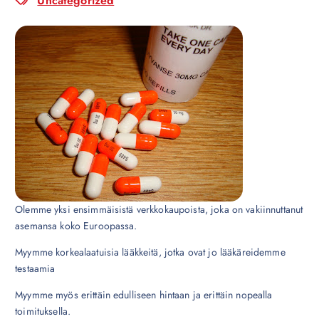
Uncategorized
Olemme yksi ensimmäisistä verkkokaupoista, joka on vakiinnuttanut
asemansa koko Euroopassa.
Myymme korkealaatuisia lääkkeitä, jotka ovat jo lääkäreidemme
testaamia
Myymme myös erittäin edulliseen hintaan ja erittäin nopealla
toimituksella.