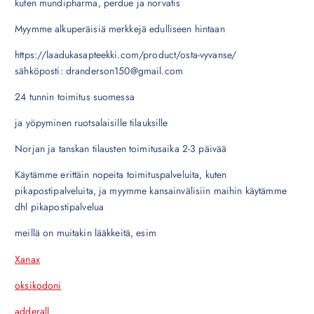
kuten mundipharma, perdue ja norvatis
Myymme alkuperäisiä merkkejä edulliseen hintaan
https://laadukasapteekki.com/product/osta-vyvanse/
sähköposti: dranderson150@gmail.com
24 tunnin toimitus suomessa
ja yöpyminen ruotsalaisille tilauksille
Norjan ja tanskan tilausten toimitusaika 2-3 päivää
Käytämme erittäin nopeita toimituspalveluita, kuten
pikapostipalveluita, ja myymme kansainvälisiin maihin käytämme
dhl pikapostipalvelua
meillä on muitakin lääkkeitä, esim
Xanax
oksikodoni
adderall