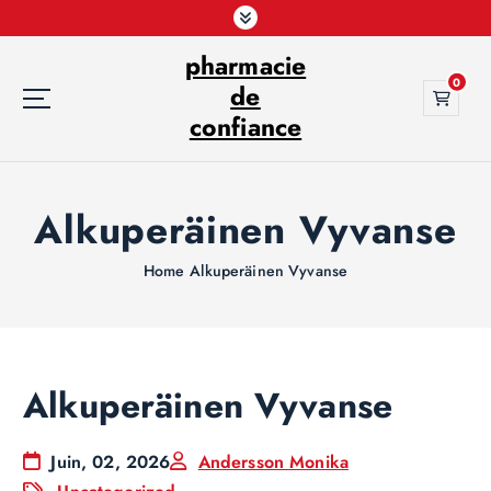
S
k
pharmacie
i
0
p
de
t
confiance
o
c
o
Alkuperäinen Vyvanse
n
t
e
Home
Alkuperäinen Vyvanse
n
t
Alkuperäinen Vyvanse
Juin, 02, 2026
Andersson Monika