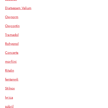
Diatsepam Valium
Oxynorm
Oxycontin
Tramadol
Rohypnol
Concerta
morfiini
Ritalin
fentanyyli
Stilnox
lyrica
sobril