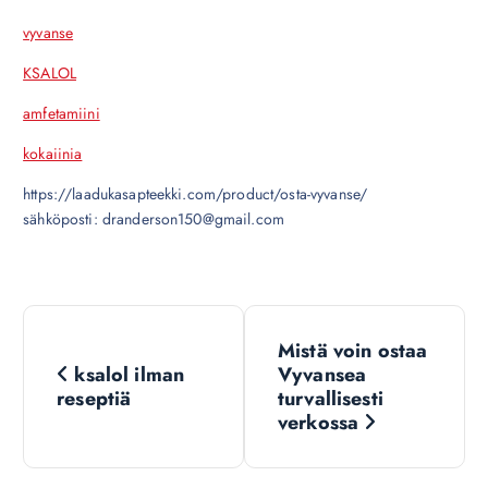
vyvanse
KSALOL
amfetamiini
kokaiinia
https://laadukasapteekki.com/product/osta-vyvanse/
sähköposti: dranderson150@gmail.com
N
Mistä voin ostaa
a
ksalol ilman
Vyvansea
reseptiä
turvallisesti
v
verkossa