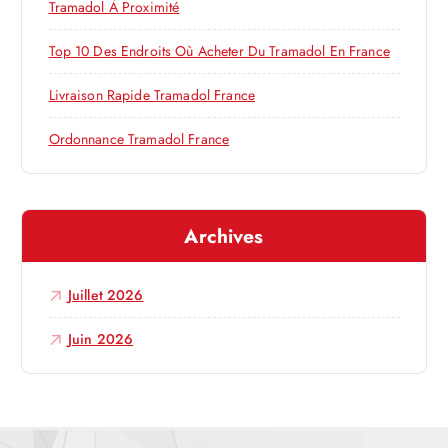
Tramadol À Proximité
’
:
Top 10 Des Endroits Où Acheter Du Tramadol En France
a
Livraison Rapide Tramadol France
r
Ordonnance Tramadol France
t
i
Archives
c
Juillet 2026
l
Juin 2026
e