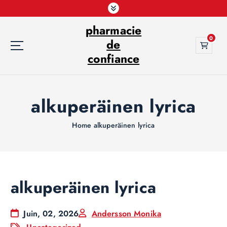
S
k
pharmacie
i
0
p
de
t
confiance
o
c
o
alkuperäinen lyrica
n
t
e
Home
alkuperäinen lyrica
n
t
alkuperäinen lyrica
Juin, 02, 2026
Andersson Monika