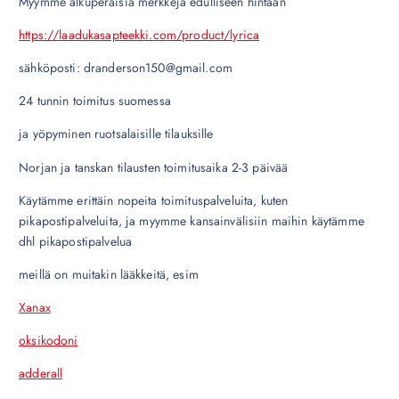
Myymme alkuperäisiä merkkejä edulliseen hintaan
https://laadukasapteekki.com/product/lyrica
sähköposti: dranderson150@gmail.com
24 tunnin toimitus suomessa
ja yöpyminen ruotsalaisille tilauksille
Norjan ja tanskan tilausten toimitusaika 2-3 päivää
Käytämme erittäin nopeita toimituspalveluita, kuten
pikapostipalveluita, ja myymme kansainvälisiin maihin käytämme
dhl pikapostipalvelua
meillä on muitakin lääkkeitä, esim
Xanax
oksikodoni
adderall