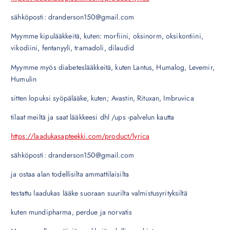
sähköposti: dranderson150@gmail.com
Myymme kipulääkkeitä, kuten: morfiini, oksinorm, oksikontiini,
vikodiini, fentanyyli, tramadoli, dilaudid
Myymme myös diabeteslääkkeitä, kuten Lantus, Humalog, Levemir,
Humulin
sitten lopuksi syöpälääke, kuten; Avastin, Rituxan, Imbruvica
tilaat meiltä ja saat lääkkeesi dhl /ups -palvelun kautta
https://laadukasapteekki.com/product/lyrica
sähköposti: dranderson150@gmail.com
ja ostaa alan todellisilta ammattilaisilta
testattu laadukas lääke suoraan suurilta valmistusyrityksiltä
kuten mundipharma, perdue ja norvatis