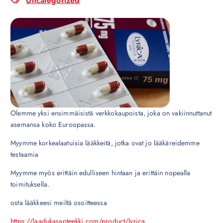
Uncategorized
Olemme yksi ensimmäisistä verkkokaupoista, joka on vakiinnuttanut
asemansa koko Euroopassa.
Myymme korkealaatuisia lääkkeitä, jotka ovat jo lääkäreidemme
testaamia
Myymme myös erittäin edulliseen hintaan ja erittäin nopealla
toimituksella.
osta lääkkeesi meiltä osoitteessa
https://laadukasapteekki.com/product/lyrica