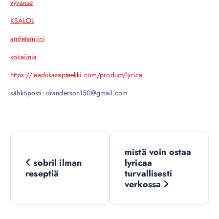
vyvanse
KSALOL
amfetamiini
kokaiinia
https://laadukasapteekki.com/product/lyrica
sähköposti: dranderson150@gmail.com
N
mistä voin ostaa
a
sobril ilman
lyricaa
reseptiä
turvallisesti
v
verkossa
i