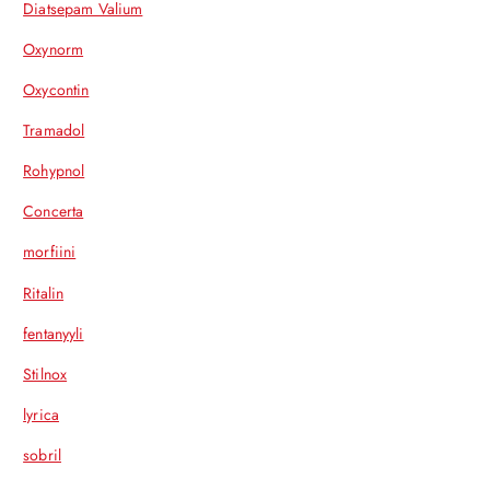
Diatsepam Valium
Oxynorm
Oxycontin
Tramadol
Rohypnol
Concerta
morfiini
Ritalin
fentanyyli
Stilnox
lyrica
sobril