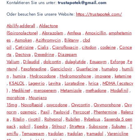
Kontaktieren Sie uns unter:
trustapotek@gmail.com
Oder besuchen Sie unsere Website:
https://trustapotek.com/
Abilify
,
adderall
,
Aldactone
(Spironolactone)
,
Alprazolam
,
Amfexa
,
Amoxicillin
,
amphetamin
es
,
Asmoken
,
Azithromycin
,
Biktarvy
,
cbd
oil
,
Cetirizine
,
Cialis
,
Ciprofloxacin
,
citodon
,
codeine
,
Conce
rta
,
Dectova
,
Dexedrine
,
Diazepam
Valium
,
Dilaudid
,
dolcontin
,
dulaglutide
,
Equasym
,
Exforge
,
Fe
ntanyl
,
Fexofenadine
,
Ganciclovir
,
Guanfacine
,
humalog
,
humili
n
,
humira
,
Hydrocodone
,
Hydromorphone
,
imovane
,
ketamine
,
KSALOL
,
Lagevrio
,
Levitra
,
Loratadine
,
lyrica
,
MDMA ( ecstacy
)
,
Medikinet
,
meropenem
,
Metamizole
,
methadone
,
Modafinil
,
morphine
,
Mounjaro
15mg
,
NovoRapid
,
oxycodone
,
Oxycontin
,
Oxymorphone
,
Oxy
norm
,
ozempic
,
Paxil
,
Paxlovid
,
Percocet
,
Phentermine
,
Relenz
a
,
Ritalin
,
rivotril
,
Rohypnol
,
Rubifen
,
Rybelsus
,
Saxenda 5 pen
pack
,
sobril
,
Spedra
,
Stilnoct
,
Strattera
,
Suboxone
,
Subutex
,
T
amiflu
,
Temazepam
,
tradolan
,
tradolan
,
tramadol
,
Varenicline