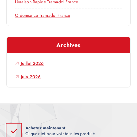
Livraison Rapide Tramadol France
a
Ordonnance Tramadol France
r
t
Archives
i
Juillet 2026
c
Juin 2026
l
e
Achetez maintenant
Cliquez ici pour voir tous les produits