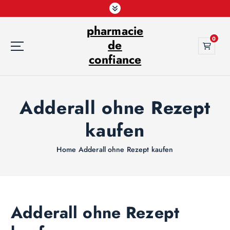
S
k
pharmacie
i
0
p
de
t
confiance
o
c
o
Adderall ohne Rezept
n
t
kaufen
e
n
t
Home
Adderall ohne Rezept kaufen
Adderall ohne Rezept