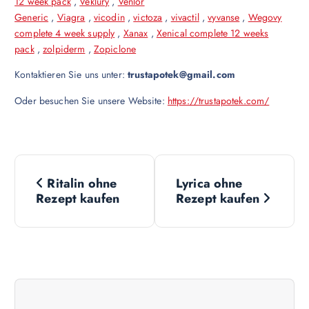
12 week pack
,
Veklury
,
Venlor
Generic
,
Viagra
,
vicodin
,
victoza
,
vivactil
,
vyvanse
,
Wegovy
complete 4 week supply
,
Xanax
,
Xenical complete 12 weeks
pack
,
zolpiderm
,
Zopiclone
Kontaktieren Sie uns unter:
trustapotek@gmail.com
Oder besuchen Sie unsere Website:
https://trustapotek.com/
N
Ritalin ohne
Lyrica ohne
a
Rezept kaufen
Rezept kaufen
v
i
g