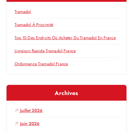
d
c
h
e
Tramadol
e
r
Tramadol À Proximité
l
:
Top 10 Des Endroits Où Acheter Du Tramadol En France
’
Livraison Rapide Tramadol France
a
Ordonnance Tramadol France
r
t
Archives
i
Juillet 2026
c
Juin 2026