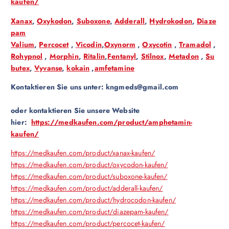
kaufen/
Xanax
,
Oxykodon
,
Suboxone
,
Adderall
,
Hydrokodon
,
Diaze
pam
Valium
,
Percocet
,
Vicodin
,
Oxynorm
,
Oxycotin
,
Tramadol
,
Rohypnol
,
Morphin
,
Ritalin
,
Fentanyl
,
Stilnox
,
Metadon
,
Su
butex
,
Vyvanse
,
kokain
,
amfetamine
Kontaktieren Sie uns unter:
kngmeds@gmail.com
oder kontaktieren Sie unsere Website
hier:
https://medkaufen.com/product/amphetamin-
kaufen/
https://medkaufen.com/product/xanax-kaufen/
https://medkaufen.com/product/oxycodon-kaufen/
https://medkaufen.com/product/suboxone-kaufen/
https://medkaufen.com/product/adderall-kaufen/
https://medkaufen.com/product/hydrocodon-kaufen/
https://medkaufen.com/product/diazepam-kaufen/
https://medkaufen.com/product/percocet-kaufen/