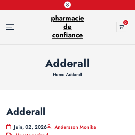
S
k
pharmacie
i
0
p
de
t
confiance
o
c
o
Adderall
n
t
e
Home
Adderall
n
t
Adderall
Juin, 02, 2026
Andersson Monika