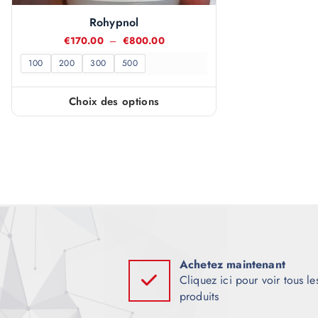
Rohypnol
P
€
170.00
–
€
800.00
l
100
200
300
500
a
g
e
d
Choix des options
C
e
p
e
r
p
i
x
r
:
o
€
d
1
7
u
0
i
.
0
t
Achetez maintenant
0
Cliquez ici pour voir tous le
à
a
€
produits
p
8
0