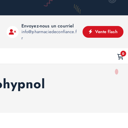
Envoyez-nous un courriel
info@pharmaciedeconfiance.f
Vente flash
r
0
ohypnol