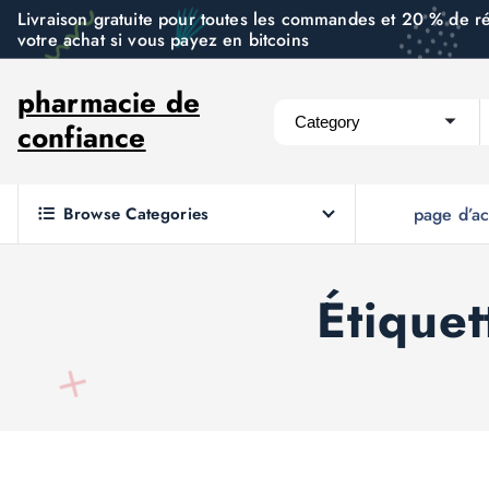
S
Livraison gratuite pour toutes les commandes et 20 % de r
votre achat si vous payez en bitcoins
k
i
pharmacie de
p
confiance
t
o
c
Browse Categories
page d’ac
o
n
t
Étiquet
e
n
t