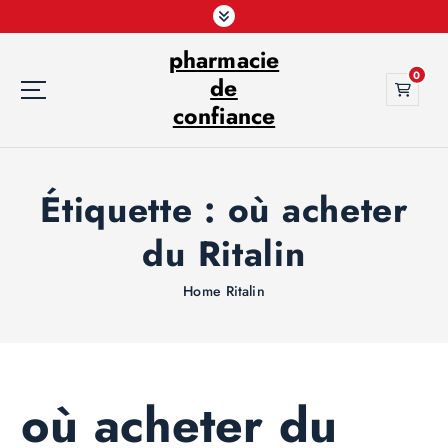
S
k
pharmacie
i
0
p
de
t
confiance
o
c
o
Étiquette :
où acheter
n
t
du Ritalin
e
n
t
Home
Ritalin
où acheter du