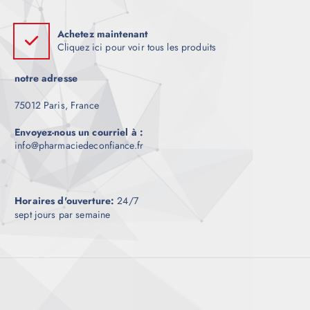
i
.
0
t
0
Achetez maintenant
a
à
Cliquez ici pour voir tous les produits
€
p
7
l
0
notre adresse
0
u
.
0
s
75012 Paris, France
0
i
Envoyez-nous un courriel à :
e
info@pharmaciedeconfiance.fr
u
r
s
v
Horaires d'ouverture:
24/7
sept jours par semaine
a
r
i
a
t
i