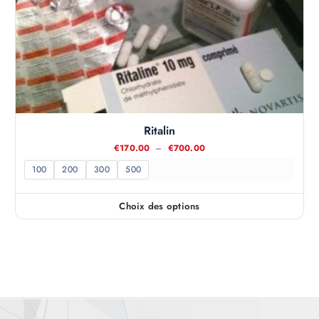
Ritalin
P
€
170.00
–
€
700.00
l
a
100
200
300
500
g
e
d
Choix des options
e
C
p
e
r
i
p
x
r
:
o
€
d
1
7
u
0