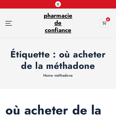
S
k
pharmacie
i
0
p
de
t
confiance
o
c
o
Étiquette :
où acheter
n
t
de la méthadone
e
n
t
Home
méthadone
où acheter de la