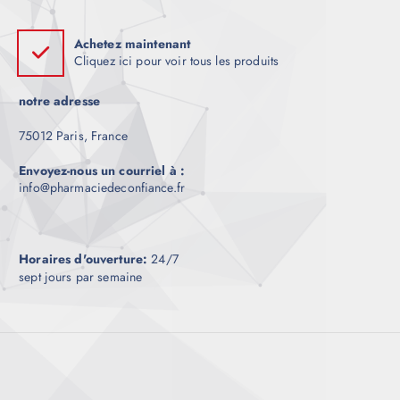
i
.
0
t
0
Achetez maintenant
a
à
Cliquez ici pour voir tous les produits
€
p
6
l
0
notre adresse
0
u
.
0
s
75012 Paris, France
0
i
Envoyez-nous un courriel à :
e
info@pharmaciedeconfiance.fr
u
r
s
v
Horaires d'ouverture:
24/7
sept jours par semaine
a
r
i
a
t
i