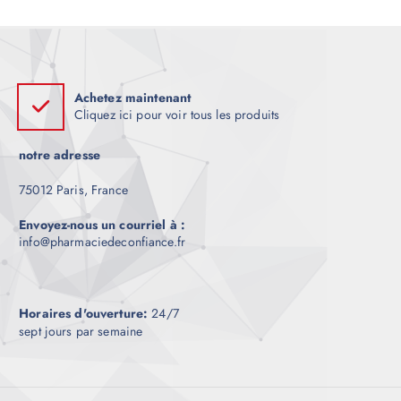
o
€
d
1
5
u
0
i
.
0
t
0
Achetez maintenant
a
à
Cliquez ici pour voir tous les produits
€
p
5
l
0
notre adresse
0
u
.
0
s
75012 Paris, France
0
i
Envoyez-nous un courriel à :
e
info@pharmaciedeconfiance.fr
u
r
s
v
Horaires d'ouverture:
24/7
sept jours par semaine
a
r
i
a