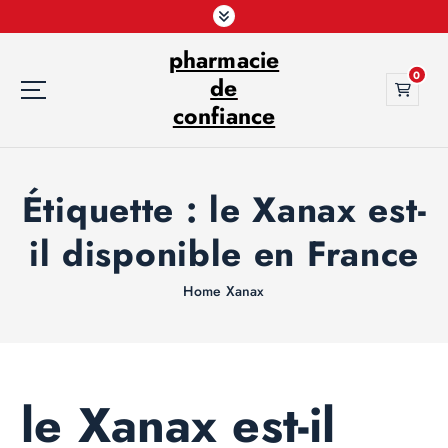
S
k
pharmacie
i
0
p
de
t
confiance
o
c
o
Étiquette :
le Xanax est-
n
t
il disponible en France
e
n
t
Home
Xanax
le Xanax est-il