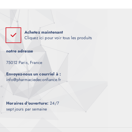
o
€
d
1
5
u
0
i
.
0
t
0
Achetez maintenant
a
à
Cliquez ici pour voir tous les produits
€
p
5
l
0
notre adresse
0
u
.
0
s
75012 Paris, France
0
i
Envoyez-nous un courriel à :
e
info@pharmaciedeconfiance.fr
u
r
s
v
Horaires d'ouverture:
24/7
sept jours par semaine
a
r
i
a