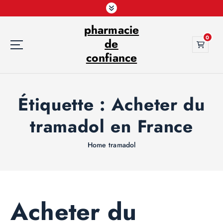
S
k
pharmacie
i
0
p
de
t
confiance
o
c
o
Étiquette :
Acheter du
n
t
tramadol en France
e
n
t
Home
tramadol
Acheter du