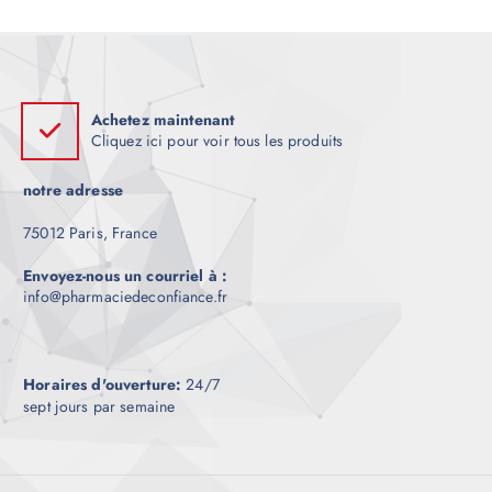
o
€
d
2
0
u
0
i
.
0
t
0
Achetez maintenant
a
à
Cliquez ici pour voir tous les produits
€
p
9
l
0
notre adresse
0
u
.
0
s
75012 Paris, France
0
i
Envoyez-nous un courriel à :
e
info@pharmaciedeconfiance.fr
u
r
s
v
Horaires d'ouverture:
24/7
sept jours par semaine
a
r
i
a