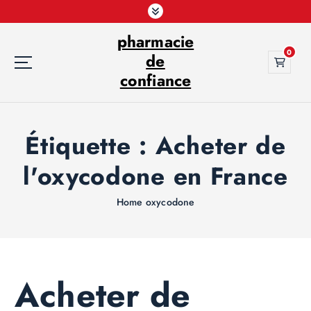
S
k
pharmacie
i
0
p
de
t
confiance
o
c
o
Étiquette :
Acheter de
n
t
l'oxycodone en France
e
n
t
Home
oxycodone
Acheter de