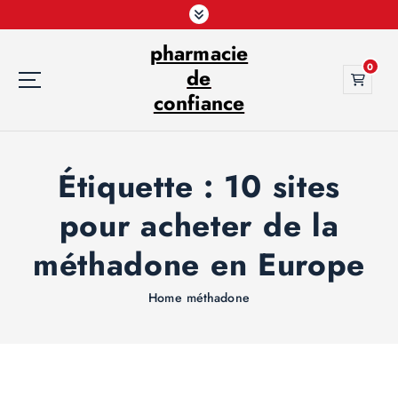
S
k
pharmacie
i
0
p
de
t
confiance
o
c
o
Étiquette :
10 sites
n
t
pour acheter de la
e
n
méthadone en Europe
t
Home
méthadone