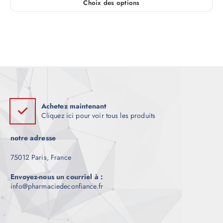
Choix des options
e
C
p
e
r
i
p
x
r
:
o
€
d
1
8
u
0
i
.
0
t
0
Achetez maintenant
a
à
Cliquez ici pour voir tous les produits
€
p
6
l
0
notre adresse
0
u
.
0
s
75012 Paris, France
0
i
Envoyez-nous un courriel à :
e
info@pharmaciedeconfiance.fr
u
r
s