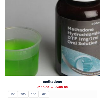
méthadone
P
€
180.00
–
€
600.00
l
a
100
200
300
500
g
e
d